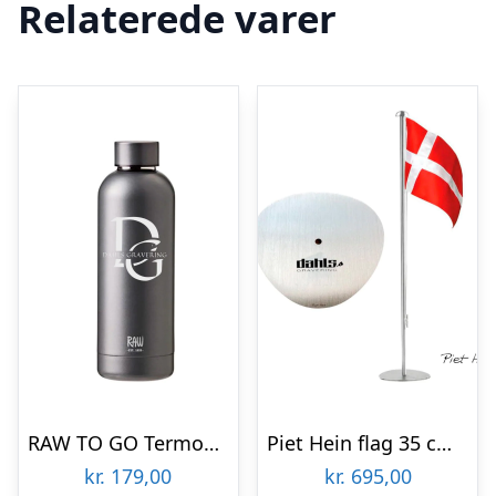
Relaterede varer
RAW TO GO Termoflaske med logo, Metallic Dark Grey
Piet Hein flag 35 cm stål firmagaver med logo
kr.
179,00
kr.
695,00