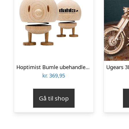
Hoptimist Bumle ubehandlet eg small firma gaver med logo
kr.
369,95
Gå til shop