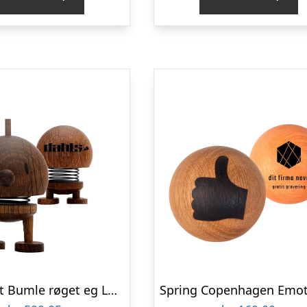
Hoptimist Bumle røget eg Large firmagave med logo