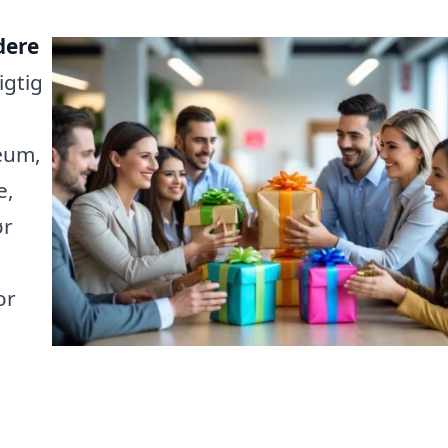
dere
igtig
læum,
e,
ør
or