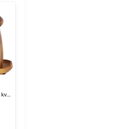
RAW Teak – salt og peber kværnesæt med bakke