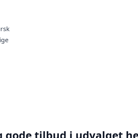
orsk
ige
 gode tilbud i udvalget h