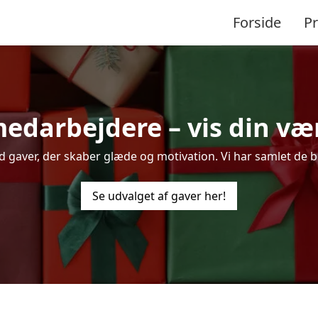
Forside
P
medarbejdere – vis din v
aver, der skaber glæde og motivation. Vi har samlet de bed
Se udvalget af gaver her!