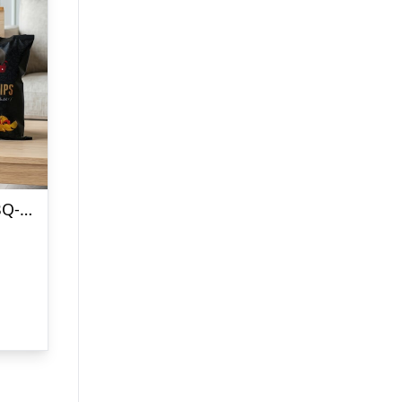
Chili Klaus Grillmaster BBQ-æske