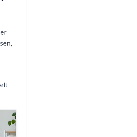
ver
tsen,
elt