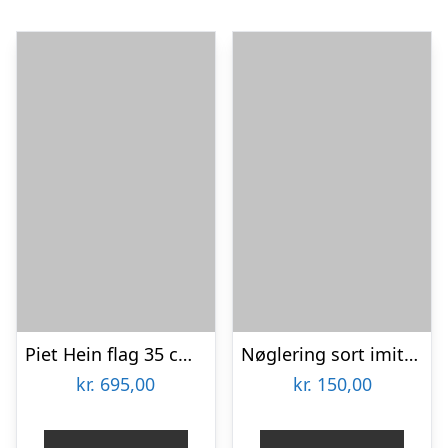
Piet Hein flag 35 cm stål firmagaver med logo
Nøglering sort imiteret læder med stål kant firmagaver med logo
kr.
695,00
kr.
150,00